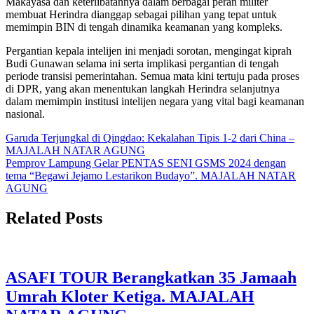
Makayasa dan keterlibatannya dalam berbagai peran militer
membuat Herindra dianggap sebagai pilihan yang tepat untuk
memimpin BIN di tengah dinamika keamanan yang kompleks.
Pergantian kepala intelijen ini menjadi sorotan, mengingat kiprah
Budi Gunawan selama ini serta implikasi pergantian di tengah
periode transisi pemerintahan. Semua mata kini tertuju pada proses
di DPR, yang akan menentukan langkah Herindra selanjutnya
dalam memimpin institusi intelijen negara yang vital bagi keamanan
nasional.
Navigasi
Garuda Terjungkal di Qingdao: Kekalahan Tipis 1-2 dari China –
MAJALAH NATAR AGUNG
pos
Pemprov Lampung Gelar PENTAS SENI GSMS 2024 dengan
tema “Begawi Jejamo Lestarikon Budayo”. MAJALAH NATAR
AGUNG
Related Posts
ASAFI TOUR Berangkatkan 35 Jamaah
Umrah Kloter Ketiga. MAJALAH