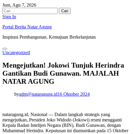
Skip
Jum, Agu 7, 2026
to
Cari
content
untuk:
Sign In
Portal Berita Natar Agung
Inspirasi Pembangunan, Kemajuan Berkelanjutan
Uncategorized
Mengejutkan! Jokowi Tunjuk Herindra
Gantikan Budi Gunawan. MAJALAH
NATAR AGUNG
by
adm@nataragung.id
16 Oktober 2024
nataragung.id, Nasional — Dalam langkah strategis yang
mengejutkan, Presiden Joko Widodo (Jokowi) resmi mengganti
Kepala Badan Intelijen Negara (BIN), Budi Gunawan, dengan
Muhammad Herindra. Keputusan ini diumumkan pada 15 Oktober