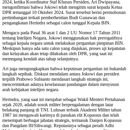
2024, ketika Koordinator Staf Khusus Presiden, Ari Dwipayana,
mengonfirmasi bahwa Jokowi telah mengirim surat kepada Ketua
DPR tertanggal 10 Oktober 2024. Surat tersebut berisi permohonan
pertimbangan terkait pemberhentian Budi Gunawan dan
pengangkatan Herindra sebagai calon tunggal Kepala BIN.
Mengacu pada Pasal 36 ayat 1 dan 2 UU Nomor 17 Tahun 2011
tentang Intelijen Negara, Jokowi menggunakan hak prerogatifnya
sebagai kepala negara untuk melakukan pergantian pimpinan BIN.
Meskipun hanya ada satu calon yang diajukan, proses uji kepatutan
dan kelayakan akan tetap dilakukan oleh DPR, yang saat ini
memegang kendali atas tahap selanjutnya.
Ari juga mengungkapkan bahwa keputusan pergantian ini bukanlah
langkah sepihak. Diskusi mendalam antara Jokowi dan presiden
terpilih Prabowo Subianto mendasari langkah strategis ini,
mencerminkan adanya keselarasan pandangan dalam menyusun
arah kebijakan intelijen negara.
Herindra, yang saat ini menjabat sebagai Wakil Menteri Pertahanan
sejak 2020, adalah sosok militer berpengalaman dengan latar
belakang panjang di TNI. Lulusan terbaik Akademi Militer tahun
1987 ini mengawali karirnya di pasukan elit Kopassus dan telah
menempati berbagai jabatan strategis, termasuk Danjen Kopassus
dan Pangdam III/Siliwangi. Reputasinya sebagai peraih Adhi