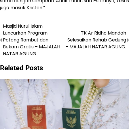
sama dengan sampean. Anak Tuhan satu-satunya, Yesus
juga masuk Kristen.”
Masjid Nurul Islam
Navigasi
Luncurkan Program
TK Ar Ridho Mandah
pos
Potong Rambut dan
Selesaikan Rehab Gedung
Bekam Gratis – MAJALAH
– MAJALAH NATAR AGUNG.
NATAR AGUNG.
Related Posts