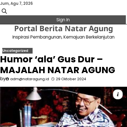
Skip
Jum, Agu 7, 2026
to
content
Sign In
Portal Berita Natar Agung
Inspirasi Pembangunan, Kemajuan Berkelanjutan
Uncategorized
Humor ‘ala’ Gus Dur –
MAJALAH NATAR AGUNG
by
adm@nataragung.id
29 Oktober 2024