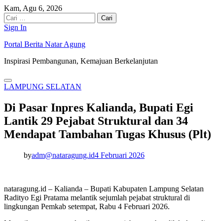
Skip
Kam, Agu 6, 2026
to
Cari
content
untuk:
Sign In
Portal Berita Natar Agung
Inspirasi Pembangunan, Kemajuan Berkelanjutan
LAMPUNG SELATAN
Di Pasar Inpres Kalianda, Bupati Egi
Lantik 29 Pejabat Struktural dan 34
Mendapat Tambahan Tugas Khusus (Plt)
by
adm@nataragung.id
4 Februari 2026
nataragung.id – Kalianda – Bupati Kabupaten Lampung Selatan
Radityo Egi Pratama melantik sejumlah pejabat struktural di
lingkungan Pemkab setempat, Rabu 4 Februari 2026.