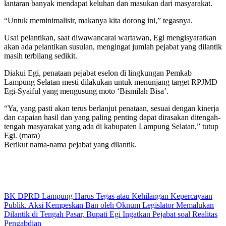
lantaran banyak mendapat keluhan dan masukan dari masyarakat.
“Untuk meminimalisir, makanya kita dorong ini,” tegasnya.
Usai pelantikan, saat diwawancarai wartawan, Egi mengisyaratkan
akan ada pelantikan susulan, mengingat jumlah pejabat yang dilantik
masih terbilang sedikit.
Diakui Egi, penataan pejabat eselon di lingkungan Pemkab
Lampung Selatan mesti dilakukan untuk menunjang target RPJMD
Egi-Syaiful yang mengusung moto ‘Bismilah Bisa’.
“Ya, yang pasti akan terus berlanjut penataan, sesuai dengan kinerja
dan capaian hasil dan yang paling penting dapat dirasakan ditengah-
tengah masyarakat yang ada di kabupaten Lampung Selatan,” tutup
Egi. (mara)
Berikut nama-nama pejabat yang dilantik.
Navigasi
BK DPRD Lampung Harus Tegas atau Kehilangan Kepercayaan
Publik. Aksi Kempeskan Ban oleh Oknum Legislator Memalukan
pos
Dilantik di Tengah Pasar, Bupati Egi Ingatkan Pejabat soal Realitas
Pengabdian