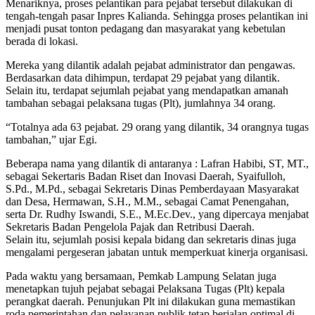
Menariknya, proses pelantikan para pejabat tersebut dilakukan di
tengah-tengah pasar Inpres Kalianda. Sehingga proses pelantikan ini
menjadi pusat tonton pedagang dan masyarakat yang kebetulan
berada di lokasi.
Mereka yang dilantik adalah pejabat administrator dan pengawas.
Berdasarkan data dihimpun, terdapat 29 pejabat yang dilantik.
Selain itu, terdapat sejumlah pejabat yang mendapatkan amanah
tambahan sebagai pelaksana tugas (Plt), jumlahnya 34 orang.
“Totalnya ada 63 pejabat. 29 orang yang dilantik, 34 orangnya tugas
tambahan,” ujar Egi.
Beberapa nama yang dilantik di antaranya : Lafran Habibi, ST, MT.,
sebagai Sekertaris Badan Riset dan Inovasi Daerah, Syaifulloh,
S.Pd., M.Pd., sebagai Sekretaris Dinas Pemberdayaan Masyarakat
dan Desa, Hermawan, S.H., M.M., sebagai Camat Penengahan,
serta Dr. Rudhy Iswandi, S.E., M.Ec.Dev., yang dipercaya menjabat
Sekretaris Badan Pengelola Pajak dan Retribusi Daerah.
Selain itu, sejumlah posisi kepala bidang dan sekretaris dinas juga
mengalami pergeseran jabatan untuk memperkuat kinerja organisasi.
Pada waktu yang bersamaan, Pemkab Lampung Selatan juga
menetapkan tujuh pejabat sebagai Pelaksana Tugas (Plt) kepala
perangkat daerah. Penunjukan Plt ini dilakukan guna memastikan
roda pemerintahan dan pelayanan publik tetap berjalan optimal di