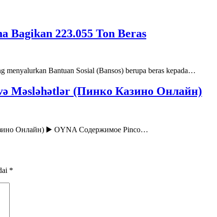
a Bagikan 223.055 Ton Beras
 menyalurkan Bantuan Sosial (Bansos) berupa beras kepada…
r və Məsləhətlər (Пинко Казино Онлайн)
ко Казино Онлайн) ▶️ OYNA Содержимое Pinco…
dai
*