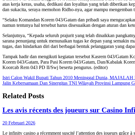
atas kerja keras, usaha, dedikasi dan loyalitas yang telah diberik
dan sukacita, seraya memohon Ridho-nya, agar mampu mengemban tu
“Selaku Komandan Korem 043/Gatam dan pribadi saya mengucapkan sela
namun tentunya hal tersebut harus disesuaikan dengan aturan dan kete
Selanjutnya, “Kepada seluruh prajurit yang telah dinaikkan pangkatn
sarana penunjang untuk menunaikan tugas ke depan yang semakin maju
tugas, dan hindarkan diri dari berbagai bentuk pelanggaran yang dapa
Tampak hadir dan mengikuti kegiatan tersebut Kasrem 043/Gatam Ko
Korem 043/Gatam, Para Pasi Korem 043/Gatam, Dan/Kabalak Korem 
Koorcab Rem 043 PD II/Swj beserta pengurus. (editor)
Navigasi
Istri Calon Wakil Bupati Tahun 2010 Meninggal Dunia, MAJA
Jalin Kebersamaan Dan Sinergitas TNI Wilayah Provinsi Lampung G
pos
Related Posts
Les avis récents des joueurs sur Casino Inf
20 Februari 2026
Le infinity casino a récemment suscité l’attention des joueurs grâce à