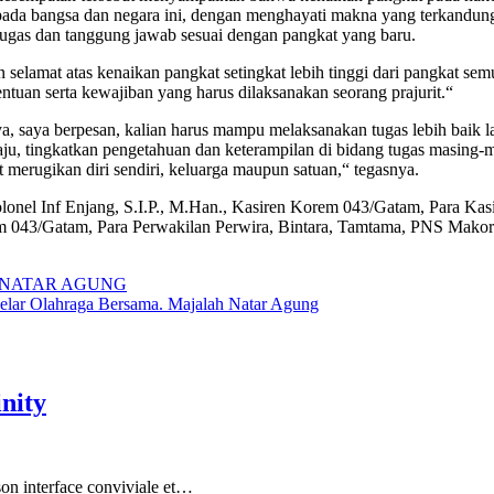
an kepada bangsa dan negara ini, dengan menghayati makna yang terkan
gas dan tanggung jawab sesuai dengan pangkat yang baru.
mat atas kenaikan pangkat setingkat lebih tinggi dari pangkat semul
ntuan serta kewajiban yang harus dilaksanakan seorang prajurit.“
ya, saya berpesan, kalian harus mampu melaksanakan tugas lebih baik 
, tingkatkan pengetahuan dan keterampilan di bidang tugas masing-mas
t merugikan diri sendiri, keluarga maupun satuan,“ tegasnya.
lonel Inf Enjang, S.I.P., M.Han., Kasiren Korem 043/Gatam, Para K
043/Gatam, Para Perwakilan Perwira, Bintara, Tamtama, PNS Makore
LAH NATAR AGUNG
elar Olahraga Bersama. Majalah Natar Agung
inity
 son interface conviviale et…