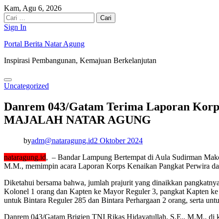
Skip
Kam, Agu 6, 2026
to
Cari
content
untuk:
Sign In
Portal Berita Natar Agung
Inspirasi Pembangunan, Kemajuan Berkelanjutan
Uncategorized
Danrem 043/Gatam Terima Laporan Korps
MAJALAH NATAR AGUNG
by
adm@nataragung.id
2 Oktober 2024
nataragung.id
, – Bandar Lampung Bertempat di Aula Sudirman Mak
M.M., memimpin acara Laporan Korps Kenaikan Pangkat Perwira dan 
Diketahui bersama bahwa, jumlah prajurit yang dinaikkan pangkatny
Kolonel 1 orang dan Kapten ke Mayor Reguler 3, pangkat Kapten ke 
untuk Bintara Reguler 285 dan Bintara Perhargaan 2 orang, serta un
Danrem 043/Gatam Brigjen TNI Rikas Hidayatullah, S.E., M.M., di 