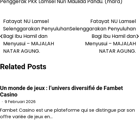
Penggerak PKK Lamsel Nuri Maulida Pandu. (mara)
Fatayat NU Lamsel
Fatayat NU Lamsel
Navigasi
Selenggarakan Penyuluhan
Selenggarakan Penyuluhan
pos
Bagi Ibu Hamil dan
Bagi Ibu Hamil dan
Menyusui – MAJALAH
Menyusui – MAJALAH
NATAR AGUNG.
NATAR AGUNG.
Related Posts
Un monde de jeux : l’univers diversifié de Fambet
Casino
9 Februari 2026
Fambet Casino est une plateforme qui se distingue par son
offre variée de jeux en…