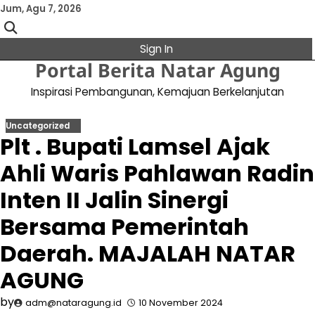
Skip
Jum, Agu 7, 2026
to
content
Sign In
Portal Berita Natar Agung
Inspirasi Pembangunan, Kemajuan Berkelanjutan
Uncategorized
Plt . Bupati Lamsel Ajak
Ahli Waris Pahlawan Radin
Inten II Jalin Sinergi
Bersama Pemerintah
Daerah. MAJALAH NATAR
AGUNG
by
adm@nataragung.id
10 November 2024