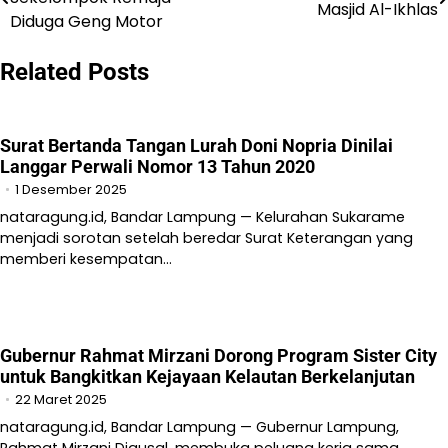
Masjid Al-Ikhlas
pos
Diduga Geng Motor
Related Posts
Surat Bertanda Tangan Lurah Doni Nopria Dinilai
Langgar Perwali Nomor 13 Tahun 2020
1 Desember 2025
nataragung.id, Bandar Lampung — Kelurahan Sukarame
menjadi sorotan setelah beredar Surat Keterangan yang
memberi kesempatan…
Gubernur Rahmat Mirzani Dorong Program Sister City
untuk Bangkitkan Kejayaan Kelautan Berkelanjutan
22 Maret 2025
nataragung.id, Bandar Lampung — Gubernur Lampung,
Rahmat Mirzani Djausal, membuka peluang kerja sama