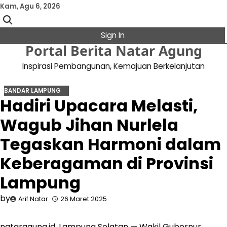
Skip
Kam, Agu 6, 2026
to
content
Sign In
Portal Berita Natar Agung
Inspirasi Pembangunan, Kemajuan Berkelanjutan
BANDAR LAMPUNG
Hadiri Upacara Melasti,
Wagub Jihan Nurlela
Tegaskan Harmoni dalam
Keberagaman di Provinsi
Lampung
by
Arif Natar
26 Maret 2025
nataragung.id, Lampung Selatan — Wakil Gubernur