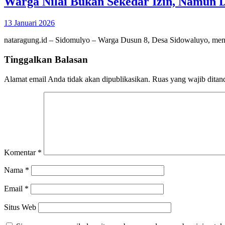
Warga Nilai Bukan Sekedar Izin, Namun D
13 Januari 2026
nataragung.id – Sidomulyo – Warga Dusun 8, Desa Sidowaluyo, me
Tinggalkan Balasan
Alamat email Anda tidak akan dipublikasikan.
Ruas yang wajib ditan
Komentar
*
Nama
*
Email
*
Situs Web