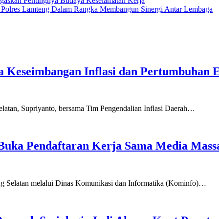
gaskan Pentingnya Budaya Keselamatan Kerja
s Polres Lamteng Dalam Rangka Membangun Sinergi Antar Lembaga
a Keseimbangan Inflasi dan Pertumbuhan 
latan, Supriyanto, bersama Tim Pengendalian Inflasi Daerah…
Buka Pendaftaran Kerja Sama Media Mass
g Selatan melalui Dinas Komunikasi dan Informatika (Kominfo)…