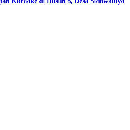
pan Karaoke di Dusun 8, Desa Sidowaluyo