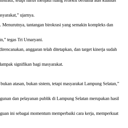
tif, tetapi harus menjadi ruang refleksi bersama atas kualitas
syarakat,” ujarnya.
. Menurutnya, tantangan birokrasi yang semakin kompleks dan
in,” tegas Tri Umaryani.
irencanakan, anggaran telah ditetapkan, dan target kinerja sudah
 dampak signifikan bagi masyarakat.
ni bukan atasan, bukan sistem, tetapi masyarakat Lampung Selatan,”
angunan dan pelayanan publik di Lampung Selatan merupakan hasil
ingguan ini sebagai momentum memperbaiki cara kerja, memperkuat