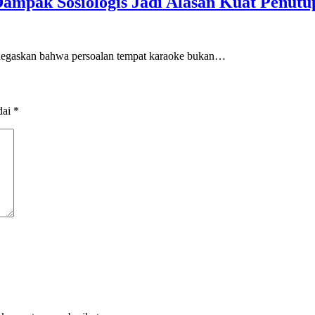
ampak Sosiologis Jadi Alasan Kuat Penutu
negaskan bahwa persoalan tempat karaoke bukan…
dai
*