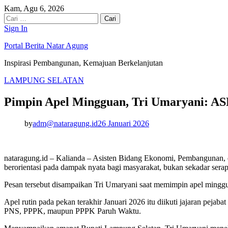
Skip
Kam, Agu 6, 2026
to
Cari
content
untuk:
Sign In
Portal Berita Natar Agung
Inspirasi Pembangunan, Kemajuan Berkelanjutan
LAMPUNG SELATAN
Pimpin Apel Mingguan, Tri Umaryani: A
by
adm@nataragung.id
26 Januari 2026
nataragung.id – Kalianda – Asisten Bidang Ekonomi, Pembangunan,
berorientasi pada dampak nyata bagi masyarakat, bukan sekadar serapa
Pesan tersebut disampaikan Tri Umaryani saat memimpin apel minggu
Apel rutin pada pekan terakhir Januari 2026 itu diikuti jajaran pejab
PNS, PPPK, maupun PPPK Paruh Waktu.