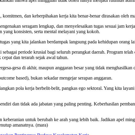
n bahwa apel mingguan tidak boleh hanya menjadi rutinitas administra
i, komitmen, dan keberpihakan kerja kita benar-benar dirasakan oleh ma
engenakan seragam lengkap, dan menyelesaikan tugas sesuai jam kerja
lin yang konsisten, serta mental melayani yang kokoh.
p tugas yang kita jalankan berdampak langsung pada kehidupan orang la
ebagai periode krusial bagi seluruh perangkat daerah. Program telah d
 cepat dan terarah sejak awal tahun.
 tergesa-gesa di akhir, maupun anggaran besar yang tidak menghasilkan
 (outcome based), bukan sekadar mengejar serapan anggaran.
angkan pola kerja berbelit-belit, pangkas ego sektoral. Yang kita laya
endiri dan tidak ada jabatan yang paling penting. Keberhasilan pemb
an keberanian untuk berubah ke arah yang lebih baik. Jadikan apel m
enutup amanatnya. (mara)