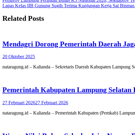
Navigasi
Pemprov Lampung Peringati Bulan K3 Nasional 2026, Sekdaprov Te
Lapas Kelas IIB Gunung Sugih Terima Kunjungan Kerja Sat Binma
pos
Related Posts
Mendagri Dorong Pemerintah Daerah Jag
20 Oktober 2025
nataragung.id – Kalianda – Sekretaris Daerah Kabupaten Lampung Se
Pemerintah Kabupaten Lampung Selatan 
27 Februari 2026
27 Februari 2026
nataragung.id – Kalianda – Pemerintah Kabupaten (Pemkab) Lampun