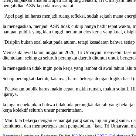
Menyampaikan amanat Bupati Lampung Selatan, Tri Umaryani menekanka
pengabdian ASN kepada masyarakat.
“Apel pagi ini harus menjadi ruang refleksi, sudah sejauh mana energ
Ia menegaskan, menjadi ASN tidak cukup hanya hadir tepat waktu, m
harapan publik yang kian tinggi menuntut etos kerja yang kuat, disip
“Disiplin bukan soal takut pada aturan, tetapi kesadaran bahwa setia
Memasuki awal tahun anggaran 2026, Tri Umaryani menyebut fase ini s
ditentukan, sehingga seluruh perangkat daerah dituntut untuk bergerak
Ia menegaskan tidak ingin pola kerja yang lambat di awal tahun lalu
Setiap perangkat daerah, katanya, harus bekerja dengan logika hasil
“Pelayanan publik harus makin cepat, makin ramah, makin solutif. Hil
ujarnya.
Ia juga menekankan bahwa tidak ada perangkat daerah yang bekerja s
kerja kolektif seluruh unsur pemerintahan.
“Mari kita bekerja dengan semangat yang sama, tujuan yang sama, d
komitmen, dan mempertegas arah pengabdian,” kata Tri Umaryani m