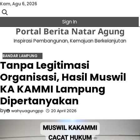
Skip
Kam, Agu 6, 2026
to
content
Sign In
Portal Berita Natar Agung
Inspirasi Pembangunan, Kemajuan Berkelanjutan
BANDAR LAMPUNG
Tanpa Legitimasi
Organisasi, Hasil Muswil
KA KAMMI Lampung
Dipertanyakan
by
wahyuagungpp
20 April 2026